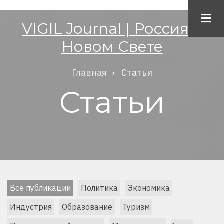
Перейти
к
VIGIL Journal | Россия в
основному
Новом Свете
содержанию
Главная
Статьи
Строка
Статьи
навигации
Все публикации
Политика
Экономика
Индустрия
Образование
Туризм