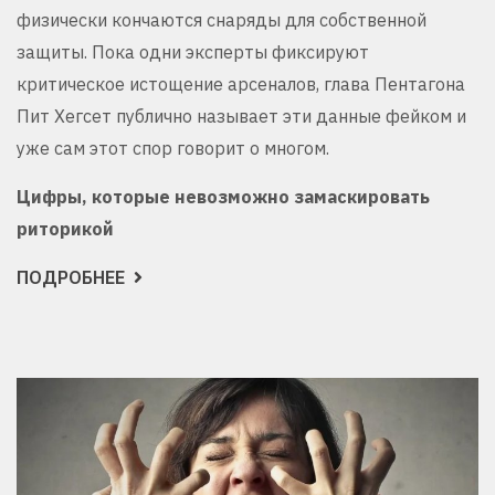
физически кончаются снаряды для собственной
защиты. Пока одни эксперты фиксируют
критическое истощение арсеналов, глава Пентагона
Пит Хегсет публично называет эти данные фейком и
уже сам этот спор говорит о многом.
Цифры, которые невозможно замаскировать
риторикой
ПОДРОБНЕЕ
О
АМЕРИКА
ВОЮЕТ
С
ИРАНОМ
ПЯТЬ
МЕСЯЦЕВ
И
УЖЕ
СЧИТАЕТ
ПОСЛЕДНИЕ
РАКЕТЫ