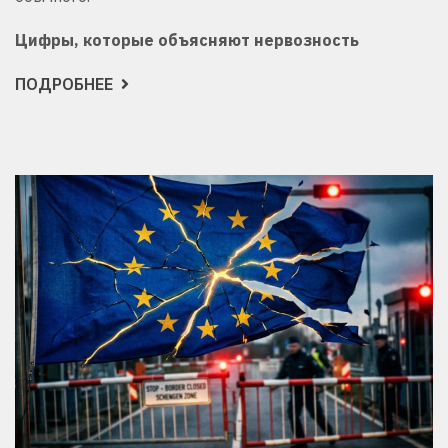
Цифры, которые объясняют нервозность
ПОДРОБНЕЕ
О
ШОХИН
ПРОТИВ
ФНС:
АМБИЦИИ
НОВОГО
ОМБУДСМЕНА
ИЛИ
БИЗНЕС
УЖЕ
В
БЕЗВЫХОДНОМ
ПОЛОЖЕНИИ?