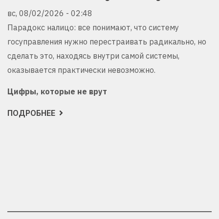
вс, 08/02/2026 - 02:48
Парадокс налицо: все понимают, что систему
госуправления нужно перестраивать радикально, но
сделать это, находясь внутри самой системы,
оказывается практически невозможно.
Цифры, которые не врут
ПОДРОБНЕЕ
О
РЕГУЛЯТОРНАЯ
ГИЛЬОТИНА
НЕ
УСПЕВАЕТ
ЗА
ВЗБЕСИВШИМСЯ
ПРИНТЕРОМ:
ПОЧЕМУ
РОССИЯ
ПРОИГРЫВАЕТ
ТЕХНОЛОГИЧЕСКУЮ
ГОНКУ