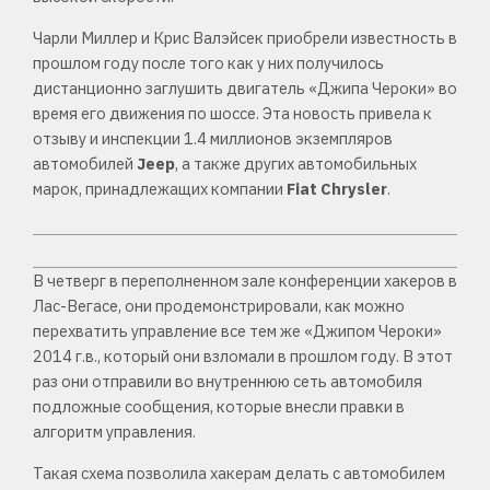
Чарли Миллер и Крис Валэйсек приобрели известность в
прошлом году после того как у них получилось
дистанционно заглушить двигатель «Джипа Чероки» во
время его движения по шоссе. Эта новость привела к
отзыву и инспекции 1.4 миллионов экземпляров
автомобилей
Jeep
, а также других автомобильных
марок, принадлежащих компании
Fiat Chrysler
.
В четверг в переполненном зале конференции хакеров в
Лас-Вегасе, они продемонстрировали, как можно
перехватить управление все тем же «Джипом Чероки»
2014 г.в., который они взломали в прошлом году. В этот
раз они отправили во внутреннюю сеть автомобиля
подложные сообщения, которые внесли правки в
алгоритм управления.
Такая схема позволила хакерам делать с автомобилем