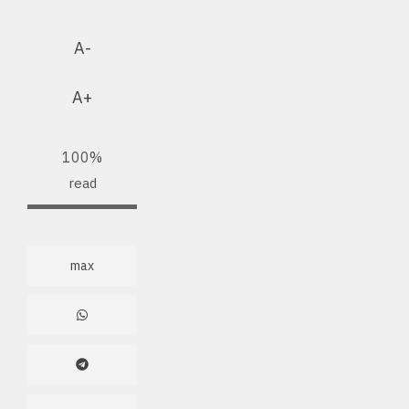
A-
A+
100%
read
max