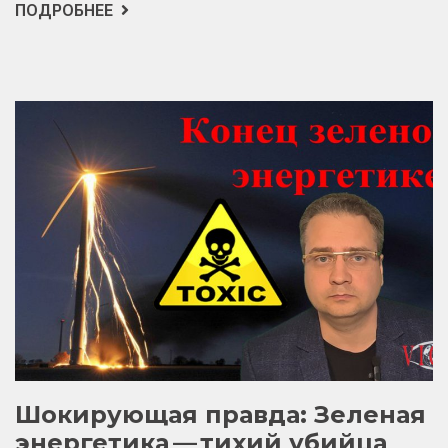
ПОДРОБНЕЕ
О
ПОЧЕМУ
ЭЛЕКТРОМОБИЛИ
НА
САМОМ
ДЕЛЕ
НАНОСЯТ
ВРЕД
ПРИРОДЕ
И
ЗАЧЕМ
ИХ
НАВЯЗЫВАЮТ.
РАССКАЗЫВАЕМ
ПРАВДУ!
Шокирующая правда: Зеленая
энергетика — тихий убийца