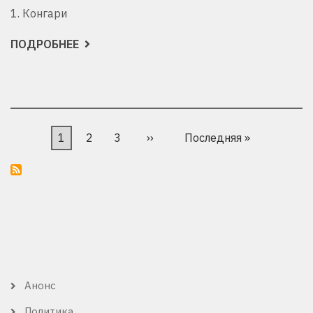
1. Конгари
ПОДРОБНЕЕ
О
ЗАПОВЕДНИКИ
США
Нумерация
Текущая
1
Страница
2
Страница
3
Следующая
››
Последняя
Последняя »
страниц
страница
страница
страница
Анонс
КАТЕГОРИЯ
ОБЗОРА
Политика