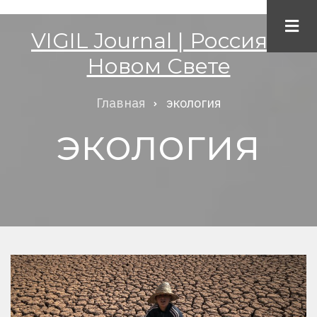
Перейти
к
VIGIL Journal | Россия в
основному
Новом Свете
содержанию
Главная
экология
Строка
экология
навигации