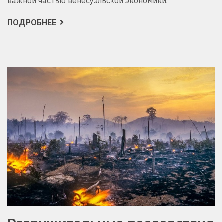
важной частью венесуэльской экономики.
ПОДРОБНЕЕ
О
А
ВЫ
ЗНАЛИ,
КАК
ДОБЫЧА
НЕФТИ
РАЗРУШАЕТ
ЭКОЛОГИЮ
ВЕНЕСУЭЛЫ?