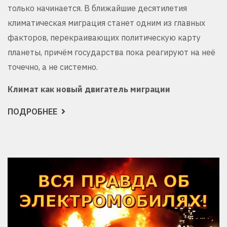
только начинается. В ближайшие десятилетия
климатическая миграция станет одним из главных
факторов, перекраивающих политическую карту
планеты, причём государства пока реагируют на неё
точечно, а не системно.
Климат как новый двигатель миграции
ПОДРОБНЕЕ
О
КЛИМАТ,
МИГРАЦИЯ
И
РЕСУРСЫ:
КАК
ИЗМЕНЕНИЕ
КЛИМАТА
ПЕРЕКРАИВАЕТ
КАРТУ
МИРА
И
ИНТЕРЕСЫ
ДЕРЖАВ