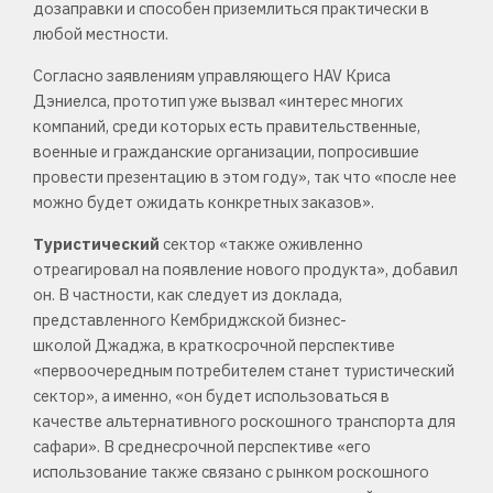
дозаправки и способен приземлиться практически в
любой местности.
Согласно заявлениям управляющего HAV Криса
Дэниелса, прототип уже вызвал «интерес многих
компаний, среди которых есть правительственные,
военные и гражданские организации, попросившие
провести презентацию в этом году», так что «после нее
можно будет ожидать конкретных заказов».
Туристический
сектор «также оживленно
отреагировал на появление нового продукта», добавил
он. В частности, как следует из доклада,
представленного Кембриджской бизнес-
школой Джаджа, в краткосрочной перспективе
«первоочередным потребителем станет туристический
сектор», а именно, «он будет использоваться в
качестве альтернативного роскошного транспорта для
сафари». В среднесрочной перспективе «его
использование также связано с рынком роскошного