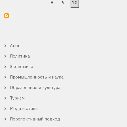
страниц
страница
страница
Страница
8
Страница
9
Текущая
10
страница
Анонс
КАТЕГОРИЯ
ОБЗОРА
Политика
Экономика
Промышленность и наука
Образование и культура
Туризм
Мода и стиль
Перспективный подход