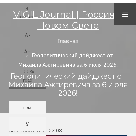
Перейти
1
VIGIL Journal | Россия в
к
min read
Новом Свете
основному
содержанию
A-
Главная
Строка
A+
навигации
Геополитический дайджест от
Михаила Ажгиревича за 6 июля 2026!
100%
Геополитический дайджест от
read
Михаила Ажгиревича за 6 июля
2026!
max
пн, 07/06/2026 - 23:08